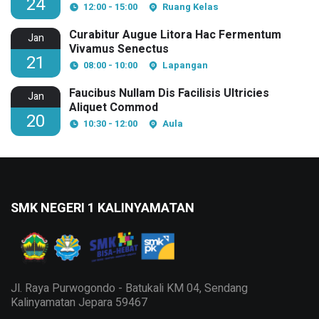
24
12:00 - 15:00
Ruang Kelas
Curabitur Augue Litora Hac Fermentum
Jan
Vivamus Senectus
21
08:00 - 10:00
Lapangan
Faucibus Nullam Dis Facilisis Ultricies
Jan
Aliquet Commod
20
10:30 - 12:00
Aula
SMK NEGERI 1 KALINYAMATAN
Jl. Raya Purwogondo - Batukali KM 04, Sendang
Kalinyamatan Jepara 59467