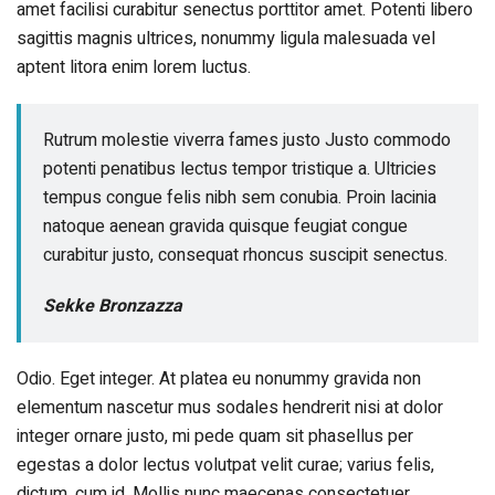
amet facilisi curabitur senectus porttitor amet. Potenti libero
sagittis magnis ultrices, nonummy ligula malesuada vel
aptent litora enim lorem luctus.
Rutrum molestie viverra fames justo Justo commodo
potenti penatibus lectus tempor tristique a. Ultricies
tempus congue felis nibh sem conubia. Proin lacinia
natoque aenean gravida quisque feugiat congue
curabitur justo, consequat rhoncus suscipit senectus.
Sekke Bronzazza
Odio. Eget integer. At platea eu nonummy gravida non
elementum nascetur mus sodales hendrerit nisi at dolor
integer ornare justo, mi pede quam sit phasellus per
egestas a dolor lectus volutpat velit curae; varius felis,
dictum, cum id. Mollis nunc maecenas consectetuer