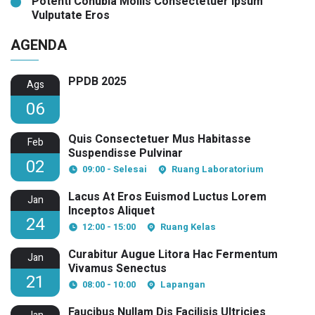
Potenti Conubia Mollis Consectetuer Ipsum
Vulputate Eros
AGENDA
PPDB 2025
Ags
06
Quis Consectetuer Mus Habitasse
Feb
Suspendisse Pulvinar
02
09:00 - Selesai
Ruang Laboratorium
Lacus At Eros Euismod Luctus Lorem
Jan
Inceptos Aliquet
24
12:00 - 15:00
Ruang Kelas
Curabitur Augue Litora Hac Fermentum
Jan
Vivamus Senectus
21
08:00 - 10:00
Lapangan
Faucibus Nullam Dis Facilisis Ultricies