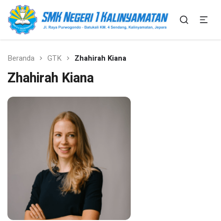
SMK Bisa SMK Hebat
SMK N 1 Kalinyamatan
Beranda
GTK
Zhahirah Kiana
Zhahirah Kiana