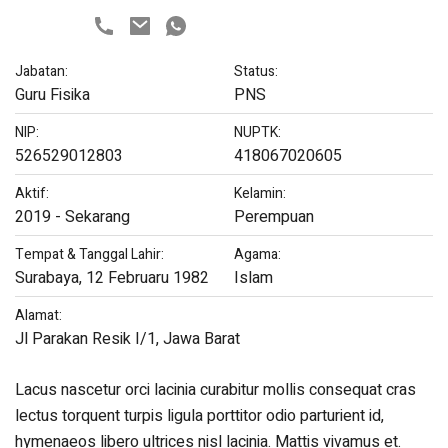
Jabatan:
Status:
Guru Fisika
PNS
NIP:
NUPTK:
526529012803
418067020605
Aktif:
Kelamin:
2019 - Sekarang
Perempuan
Tempat & Tanggal Lahir:
Agama:
Surabaya, 12 Februaru 1982
Islam
Alamat:
Jl Parakan Resik I/1, Jawa Barat
Lacus nascetur orci lacinia curabitur mollis consequat cras
lectus torquent turpis ligula porttitor odio parturient id,
hymenaeos libero ultrices nisl lacinia. Mattis vivamus et.