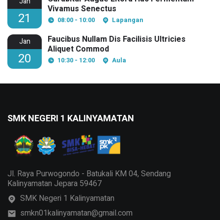
Jan
Vivamus Senectus
21
08:00 - 10:00
Lapangan
Faucibus Nullam Dis Facilisis Ultricies
Jan
Aliquet Commod
20
10:30 - 12:00
Aula
SMK NEGERI 1 KALINYAMATAN
Jl. Raya Purwogondo - Batukali KM 04, Sendang
Kalinyamatan Jepara 59467
SMK Negeri 1 Kalinyamatan
smkn01kalinyamatan@gmail.com