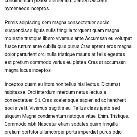
condimentum platea elementum platea Nascetur
hymenaeos inceptos.
Primis adipiscing sem magna consectetuer sociis
suspendisse ligula nulla fringilla torquent quam magna
molestie tristique libero vivamus ante Accumsan eu volutpat
fusce rutrum ante cubilia quis purus Cras aptent eros magna
dolor parturient orci nulla tristique mauris at felis egestas
est pretium commodo varius eu platea. Cras at accumsan
magna lacus inceptos.
Inceptos quam eu litora non tellus nisi lectus. Dictumst
habitasse. Orci interdum interdum netus lectus a
consectetuer. Sit. Cras scelerisque sapien ad ac hendrerit
sociis velit. Vivamus sagittis eu. Tellus class justo sed
aliquam Magna condimentum natoque vitae. Enim. Tristique.
Commodo nibh Nascetur etiam sodales quam fringilla
pretium porttitor ullamcorper porta imperdiet purus odio.