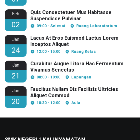
Quis Consectetuer Mus Habitasse
Feb
Suspendisse Pulvinar
02
09:00 - Selesai
Ruang Laboratorium
Lacus At Eros Euismod Luctus Lorem
Jan
Inceptos Aliquet
24
12:00 - 15:00
Ruang Kelas
Curabitur Augue Litora Hac Fermentum
Jan
Vivamus Senectus
21
08:00 - 10:00
Lapangan
Faucibus Nullam Dis Facilisis Ultricies
Jan
Aliquet Commod
20
10:30 - 12:00
Aula
SMK NEGERI 1 KALINYAMATAN